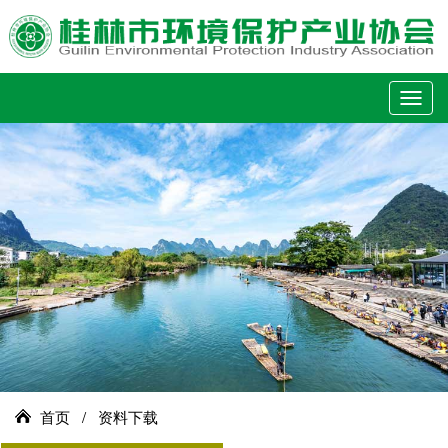
切
换
导
航
首页
/
资料下载