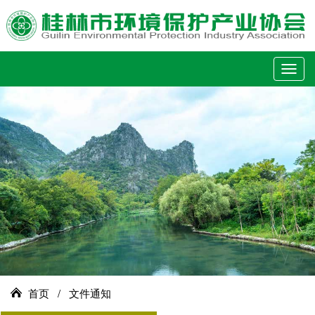
切
换
导
航
首页
/
文件通知